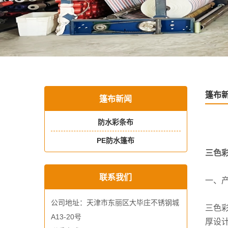
篷布
篷布新闻
防水彩条布
PE防水篷布
三色
联系我们
一、
公司地址：天津市东丽区大毕庄不锈钢城
三色
A13-20号
厚设