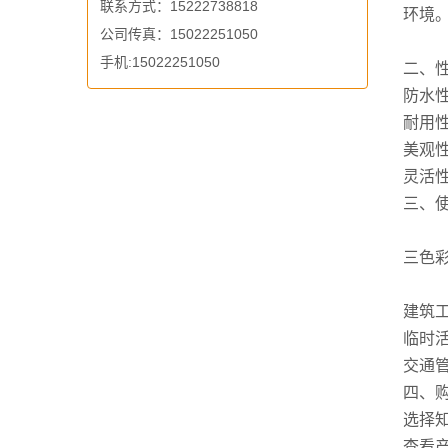
联系方式：15222738818
环境
公司传真：15022251050
手机:15022251050
二、
防水
耐用
美观
灵活
三、
三色
建筑
临时
交通
四、
选择
查看