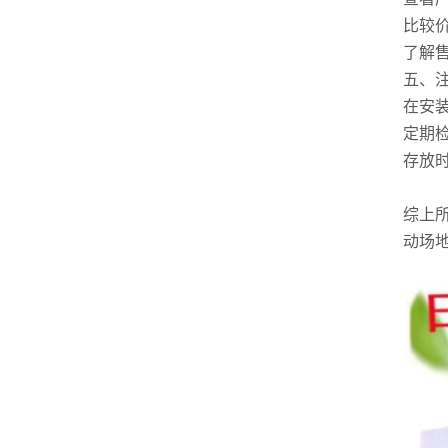
比较
了解
五、
在安
定期
存放
综上
动场