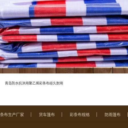
：
青岛防水抗洪用聚乙烯彩条布经久耐用
条布生产厂家
货车篷布
彩条布规格
防雨篷布