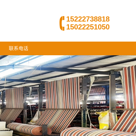
15222738818
15022251050
联系电话