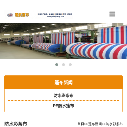
Toggle
navigation
篷布新闻
防水彩条布
PE防水篷布
防水彩条布
首页
>>
篷布新闻
>>
防水彩条布