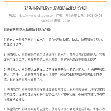
彩条布防雨,防水,防晒防尘能力介绍!
来源：
https://www.yuleijixiang.com
作者：
防水篷布
日期：
2023-09-03
08:59:16
浏览：
2219
彩条布防雨,防水,防晒防尘能力介绍!
彩条布是一种多功能的合成材料，拥有较强的防雨、防水、防晒和防尘能力，
具体特性如下：
1. 防雨能力：彩条布采用聚丙烯纤维作为原材料，具有优异的防雨能力。其表
面采用涂层工艺，能够有效防止雨水渗透，保护室外用品不受雨水侵害。
2. 防水能力：彩条布表面的涂层结构使其具有强大的防水能力。无论是在极端
的天气条件下，还是在常规的使用场景中，彩条布都能够很好地防止水的渗
透，起到保护室外用品的作用。
3. 防晒能力：彩条布表面的涂层还能够有效地防止紫外线的侵袭，具有较强的
防晒能力。这种特性使得彩条布能够在户外环境中使用，不会因为阳光的照射
而褪色或者老化。
4. 防尘能力：彩条布具有防尘能力，使用的环境不会对其造成影响。彩条布表