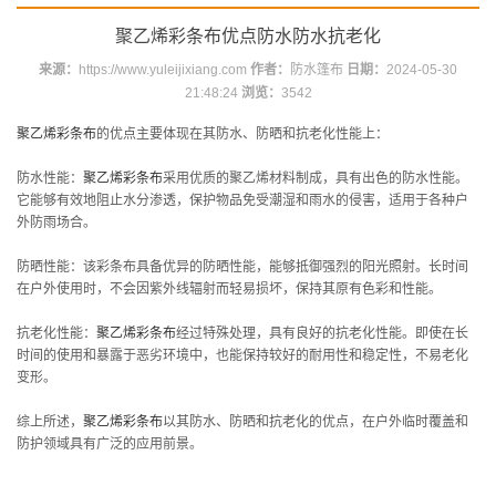
聚乙烯彩条布优点防水防水抗老化
来源：
https://www.yuleijixiang.com
作者：
防水篷布
日期：
2024-05-30
21:48:24
浏览：
3542
聚乙烯彩条布
的优点主要体现在其防水、防晒和抗老化性能上：
防水性能：
聚乙烯彩条布
采用优质的聚乙烯材料制成，具有出色的防水性能。
它能够有效地阻止水分渗透，保护物品免受潮湿和雨水的侵害，适用于各种户
外防雨场合。
防晒性能：该彩条布具备优异的防晒性能，能够抵御强烈的阳光照射。长时间
在户外使用时，不会因紫外线辐射而轻易损坏，保持其原有色彩和性能。
抗老化性能：
聚乙烯彩条布
经过特殊处理，具有良好的抗老化性能。即使在长
时间的使用和暴露于恶劣环境中，也能保持较好的耐用性和稳定性，不易老化
变形。
综上所述，
聚乙烯彩条布
以其防水、防晒和抗老化的优点，在户外临时覆盖和
防护领域具有广泛的应用前景。