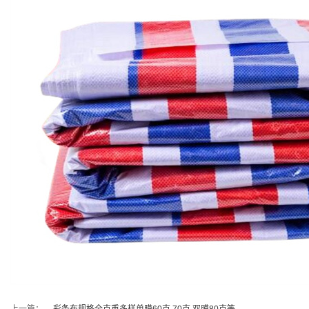
上一篇：
彩条布规格全克重多样单膜60克,70克,双膜80克等