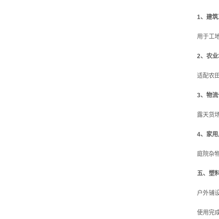
1、建
用于工
2、农
适配农
3、物
露天货
4、家
庭院杂
五、塑
户外铺
使用完