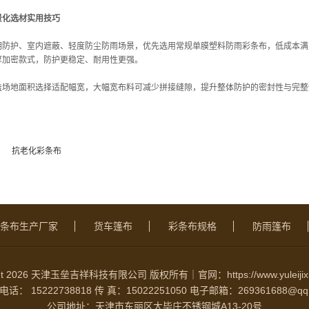
景化选材实用技巧
期防护、室内遮蔽、轻度防尘防雨场景，优先选用常规单膜塑料防雨彩条布，低成本满
厚加密款式，防护更稳定、耐用性更强。
盖场地面积选择适配幅宽，大幅宽布料可减少拼接缝隙，提升整体防护的密封性与完整
：
抗老化彩条布
条布生产厂家
货车篷布
彩条布规格
防雨篷布
ght 2026 天津玉垒吉祥科技有限公司 版权所有｜官网：https://www.yuleijixi
话： 15222738818
传 真：15022251050
电子邮箱：269361688@qq
公司地址：天津市东丽区大毕庄不锈钢城A13-20号