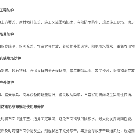
筑工程防护
地土方覆盖、建材物料苫盖、施工区域围挡隔离，有效防雨防尘，规整施工现场，满足
业场景防护
田粮食晾晒、粮囤遮盖、农资农具存放、养殖棚外围遮护，隔绝雨水露水，避免农用物
流仓储堆场防护
场货物、砂石物料、仓储设备的全天候遮盖，常年抵御风雨、灰尘侵袭，保障物资存放
用户外防护
物、露天家具、简易设备的遮盖遮挡，铺设收纳简单，日常家用防雨防尘实用性拉满。
料防雨彩条布规范使用与养护
设时将布面拉扯平整、边角固定牢固，避免布面褶皱凹陷积水，最大化发挥防雨性能。
成后及时清理布面杂物灰尘，潮湿状态下充分晾干，再折叠存放于干燥通风处，规避潮