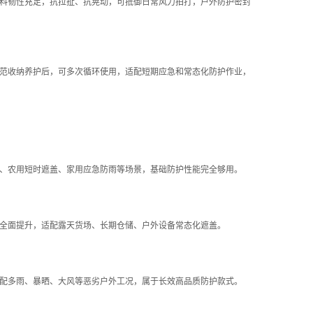
料韧性充足，抗拉扯、抗晃动，可抵御日常风力拍打，户外防护密封
范收纳养护后，可多次循环使用，适配短期应急和常态化防护作业，
、农用短时遮盖、家用应急防雨等场景，基础防护性能完全够用。
全面提升，适配露天货场、长期仓储、户外设备常态化遮盖。
配多雨、暴晒、大风等恶劣户外工况，属于长效高品质防护款式。