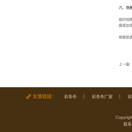
六、场
临时短
膜或加
根据遮
上一篇
友情链接：
彩条布
彩条布厂家
彩
Copyri
联系电