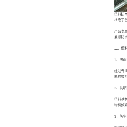
塑料
防
杜绝了
产品表
兼顾防
二、塑
1、防
经过专
能有效
2、抗
塑料基
物料频
3、防