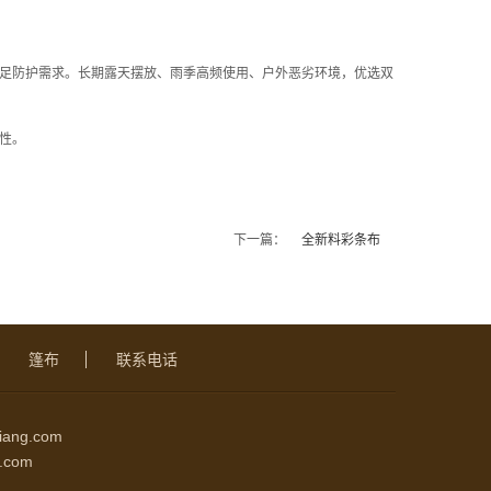
足防护需求。长期露天摆放、雨季高频使用、户外恶劣环境，优选双
性。
下一篇：
全新料彩条布
篷布
联系电话
ang.com
.com