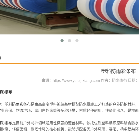
布
塑料防雨彩条布
来源：
https://www.yuleijixiang.com
作者：
防水篷布
日期：
雨彩条布
述：塑料
防雨彩条布
是由高密度塑料编织基材搭配防水覆膜工艺打造的户外防护材料，
农业仓储、物流堆场、家用户外遮盖等多种场景，材质轻便耐用、性价比出众，是市面
雨彩条布
是目前户外防护领域通用性极强的遮盖材料，依托优质塑料编织原料结合防水
潮耐腐、轻便柔韧、耐候性强的核心优势，能够适配各类户外风雨、暴晒、扬尘复杂环