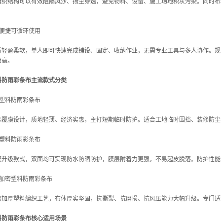
编织结构可以有效阻隔风沙、扬尘穿透，避免物料、设备、施工场地积灰污染。同时布
。
作便捷可循环使用
质轻盈柔软，单人即可快速完成铺设、固定、收纳作业，无需专业工具与多人协作。规
极高。
料防雨彩条布主流款式分类
膜塑料防雨彩条布
水覆膜设计，质地轻薄、经济实惠，主打短期临时防护。适合工地临时围挡、装修防尘
膜塑料防雨彩条布
膜升级款式，双面均可实现防水防晒防护，膜层附着力更强，不易起皮脱落。防护性能
厚加密塑料防雨彩条布
密加厚塑料编织工艺，布体厚实坚固，抗撕裂、抗磨损、抗风压能力大幅升级。专门适
料防雨彩条布核心适用场景