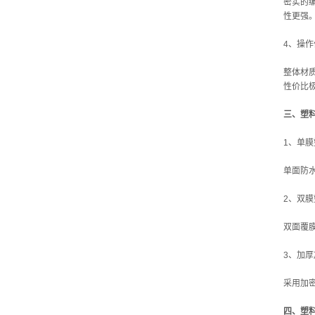
密实的
性更强
4、操
整体材
性价比
三、塑
1、单
单面防
2、双
双面覆
3、加
采用加
四、塑