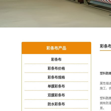
彩条
彩条布产品
彩条布
彩条布价格
塑料
防
彩条布规格
属性描
单膜彩条布
施工、
双膜彩条布
塑料
防
拥有防
防水彩条布
景。