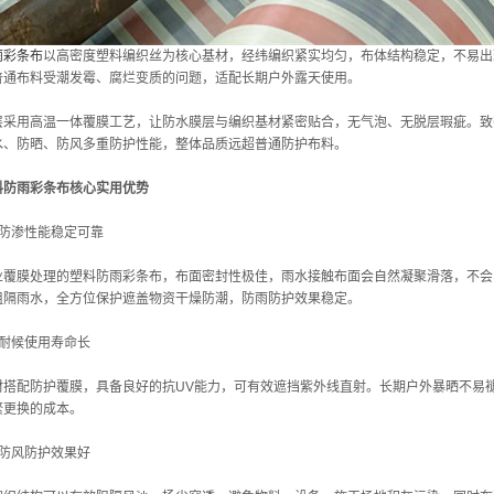
雨彩条布
以高密度塑料编织丝为核心基材，经纬编织紧实均匀，布体结构稳定，不易出
普通布料受潮发霉、腐烂变质的问题，适配长期户外露天使用。
层采用高温一体覆膜工艺，让防水膜层与编织基材紧密贴合，无气泡、无脱层瑕疵。致
水、防晒、防风多重防护性能，整体品质远超普通防护布料。
料防雨彩条布核心实用优势
雨防渗性能稳定可靠
业覆膜处理的塑料防雨彩条布，布面密封性极佳，雨水接触布面会自然凝聚滑落，不会
阻隔雨水，全方位保护遮盖物资干燥防潮，防雨防护效果稳定。
晒耐候使用寿命长
材搭配防护覆膜，具备良好的抗UV能力，可有效遮挡紫外线直射。长期户外暴晒不易
繁更换的成本。
尘防风防护效果好