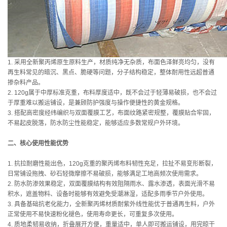
1. 采用全新聚丙烯原生原料生产，材质纯净无杂质，布面色泽鲜亮均匀，没有
再生料常见的暗沉、黑点、脆硬等问题，分子结构稳定，整体耐用性远超普通
掺杂料产品。
2. 120g属于中厚标准克重，布料厚度适中，既不会过于轻薄易破损，也不会过
于厚重难以搬运铺设，是兼顾防护强度与操作便捷性的黄金规格。
3. 搭配高密度经纬编织与双面覆膜工艺，布面纹路紧密规整，覆膜贴合牢固，
不易起皮脱落，防水防尘性能稳定，能够适应多数常规户外环境。
二、核心使用性能优势
1. 抗拉耐磨性能出色，120g克重的聚丙烯布料韧性充足，拉扯不易变形断裂，
日常铺设拖拽、砂石轻微摩擦不易破损，能够满足工地高频次使用需求。
2. 防水防渗效果稳定，双面覆膜结构有效阻隔雨水、露水渗透，表面光滑不易
积水，遮盖物料、设备时能够有效避免受潮淋湿，适配多雨季节户外使用。
3. 具备基础抗老化能力，全新聚丙烯材质耐紫外线性能优于普通再生料，户外
正常使用不易快速粉化褪色，使用寿命更长，可重复多次使用。
4. 质地柔韧易收纳，折叠展开方便，重量适中，单人即可搬运铺设，用完晾干