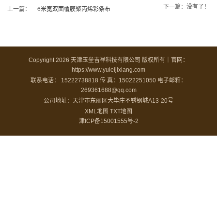
下一篇：没有了！
上一篇：
6米宽双面覆膜聚丙烯彩条布
Copyright 2026 天津玉垒吉祥科技有限公司 版权所有｜官网：
https://www.yuleijixiang.com
联系电话： 15222738818
传 真：15022251050
电子邮箱：
269361688@qq.com
公司地址：天津市东丽区大毕庄不锈钢城A13-20号
XML地图
TXT地图
津ICP备15001555号-2