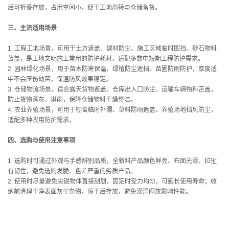
后可折叠存放，占用空间小，便于工地周转与仓储备货。
三、主流适用场景
1. 工程工地场景，可用于土方遮盖、建材防尘、施工区域临时围挡、砂石物料
苫盖，是工地文明施工常用的防护耗材，适配多数中短期工程防护需求。
2. 园林绿化场景，用于苗木防寒保温、绿植防尘遮挡、苗圃防雨防护，厚度适
中不会压伤幼苗，保温防风效果稳定。
3. 仓储物流场景，适合露天货物遮盖、仓库出入口防尘、运输车辆物料苫盖，
防止货物落灰、淋雨，保障仓储物料干燥整洁。
4. 农业养殖场景，可用于棚舍临时补漏、草料防雨遮盖、养殖场地挡风防尘，
适配多种农用防护需求。
四、选购与使用注意事项
1. 选购时可通过外观与手感辨别品质，全新料产品颜色鲜亮、布面光滑、拉扯
有韧性，避免选购发脆、色差严重的劣质产品。
2. 使用时尽量避免尖锐物体直接刮划，固定时受力均匀，可延长使用寿命；收
纳前清理干净表面灰尘杂物，晾干后存放，避免潮湿闷放影响性能。