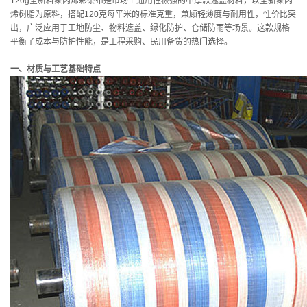
120g全新料聚丙烯彩条布是市场上通用性极强的中厚款遮盖材料，以全新聚丙
烯树脂为原料，搭配120克每平米的标准克重，兼顾轻薄度与耐用性，性价比突
出，广泛应用于工地防尘、物料遮盖、绿化防护、仓储防雨等场景。这款规格
平衡了成本与防护性能，是工程采购、民用备货的热门选择。
一、材质与工艺基础特点