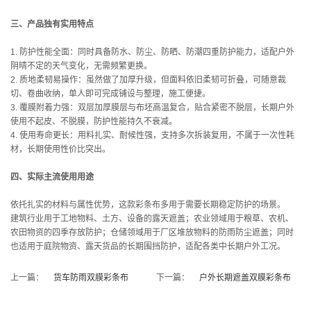
三、产品独有实用特点
1. 防护性能全面：同时具备防水、防尘、防晒、防潮四重防护能力，适配户外
阴晴不定的天气变化，无需频繁更换。
2. 质地柔韧易操作：虽然做了加厚升级，但面料依旧柔韧可折叠，可随意裁
切、卷曲收纳，单人即可完成铺设与整理，施工便捷。
3. 覆膜附着力强：双层加厚膜层与布坯高温复合，贴合紧密不脱层，长期户外
使用不起皮、不脱膜，防护性能持久不衰减。
4. 使用寿命更长：用料扎实、耐候性强，支持多次拆装复用，不属于一次性耗
材，长期使用性价比突出。
四、实际主流使用用途
依托扎实的材料与属性优势，这款彩条布多用于需要长期稳定防护的场景。
建筑行业用于工地物料、土方、设备的露天遮盖；农业领域用于粮草、农机、
农田物资的四季存放防护；仓储领域用于厂区堆放物料的防雨防尘遮盖；同时
也适用于庭院物资、露天货品的长期围挡防护，适配各类中长期户外工况。
上一篇：
货车防雨双膜彩条布
下一篇：
户外长期遮盖双膜彩条布