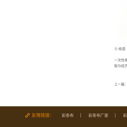
⑤ 结语
一次性
能与经
上一篇
友情链接：
彩条布
彩条布厂家
彩