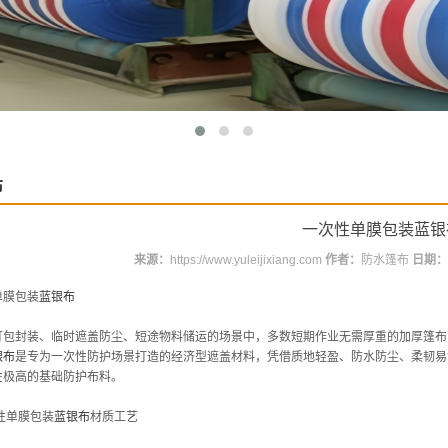
布
一次性单膜包装蓝银
来源：
https://www.yuleijixiang.com
作者：
防水篷布
日期：
单膜包装
蓝银布
打包封装、临时遮盖防尘、短途物料储运的场景中，多数短期作业无需厚重的加厚篷布
银布
是专为一次性防护场景打造的经济型遮盖材料，凭借质地轻盈、防水防尘、柔韧易
性极高的基础防护布料。
性单膜包装
蓝银布
材质工艺