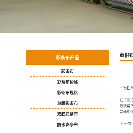
蓝银
彩条布产品
彩条布
彩条布价格
一次性
彩条布规格
在货物
单膜彩条布
包装
蓝
是通用
双膜彩条布
① 一次
防水彩条布