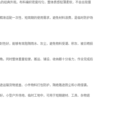
色的经典外观。布料编织密度均匀，整体质感轻薄柔软，不会出现僵
精准适配一次性、短周期的使用需求，避免材料浪费，是临时防护场
封性好，能够有效阻隔雨水、灰尘，避免物料受潮、积灰、被日晒损
角。同时整体重量轻便，搬运、铺设、收纳都十分省力，作业完成后
途运输货物遮盖、小件物料打包防护，隔绝路途扬尘和小雨侵袭。
好。小型户外场地、临时工地中，可用于短期建材、工具、杂物遮