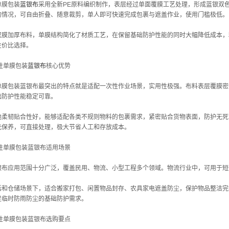
单膜包装
蓝银布
采用全新PE原料编织制作，表层经过单面覆膜工艺处理，形成蓝银双
的情况，可自由折叠、随意裁剪，单人即可快速完成包裹与遮盖作业，使用门槛极低。
双膜加厚布料，单膜结构简化了材质工艺，在保留基础防护性能的同时大幅降低成本，
性价比选择。
性单膜包装
蓝银布
核心优势
单膜包装蓝银布最突出的特点就是适配一次性作业场景，实用性极强。布料表层覆膜密
础防护性能稳定可靠。
地柔韧贴合性好，能够适配各类不规则物料的包裹需求，紧密贴合货物表面，防护无死
洗保养，可直接处理，极大节省人工和存放成本。
次性单膜包装蓝银布适用场景
银布应用范围十分广泛，覆盖民用、物流、小型工程多个领域。物流行业中，可用于短
活和仓储场景下，适合搬家打包、闲置物品封存、农具家电遮盖防尘，保护物品整洁完
足临时防雨防尘的基础防护需求。
次性单膜包装蓝银布选购要点