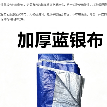
次性单膜包装蓝银布，无需盲目选择厚重高克重款式，结合短期使用特性，标准常规规
成品布面编织紧实均匀，无稀疏漏洞，覆膜平整贴合布面，不存在脱膜、开裂、掉皮的
，保障物料防护效果。