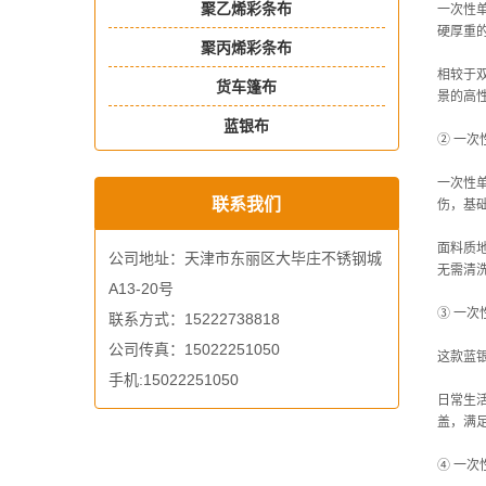
聚乙烯彩条布
一次性
硬厚重
聚丙烯彩条布
相较于
货车篷布
景的高
蓝银布
② 一次
一次性
联系我们
伤，基
面料质
公司地址：天津市东丽区大毕庄不锈钢城
无需清
A13-20号
③ 一
联系方式：15222738818
公司传真：15022251050
这款蓝
手机:15022251050
日常生
盖，满
④ 一