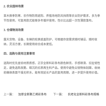
2. 农业园林场景
苗木换季防寒、农作物防雨遮阳、养殖场地防风挡雨等农业防护需求，多为季
节性使用，可复用款式能够多年循环使用，性价比远超一次性薄款篷布。
3. 仓储物流场景
露天货物、设备、车辆的轮换遮盖防护，可根据存放需求随时铺设、随时收
纳，灵活方便，长期使用综合成本更低。
四、选购与使用注意事项
选购时优先查验材质质感，正宗全新料彩条布颜色鲜亮、手感顺滑、拉扯韧性
足，避免选购发脆、暗沉的劣质再生料产品。使用中避免尖锐物体刮蹭，收纳
前确保表面干燥无积水，能有效延长产品的复用周期，进一步提升使用价值。
上一篇：
加厚全新聚乙烯彩条布
下一篇：
抗老化全新料彩条布规格