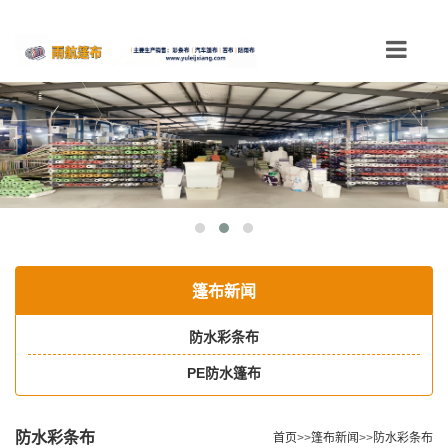
Toggle
navigation
篷布新闻
防水彩条布
PE防水篷布
防水彩条布
首页
>>
篷布新闻
>>
防水彩条布