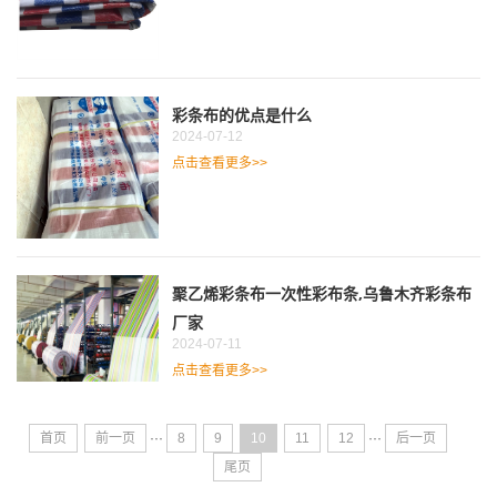
彩条布的优点是什么
2024-07-12
点击查看更多>>
聚乙烯彩条布一次性彩布条,乌鲁木齐彩条布
厂家
2024-07-11
点击查看更多>>
首页
前一页
···
8
9
10
11
12
···
后一页
尾页