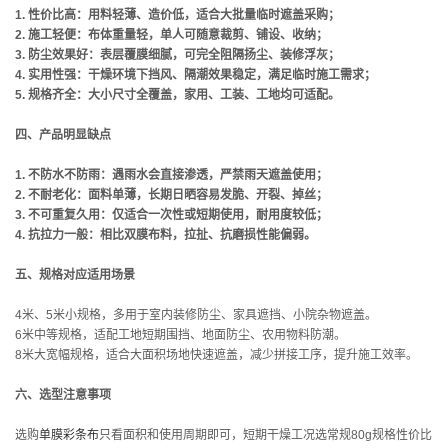
1. 性价比高：用料轻薄、造价低，适合大批量临时遮盖采购；
2. 施工轻便：布体重量轻，单人可随意裁剪、铺设、收纳；
3. 防尘效果好：表层覆膜细腻，可完全阻隔扬尘、装修浮灰；
4. 实用性强：干燥环境下挡风、隔潮效果稳定，满足临时施工需求；
5. 规格齐全：大小尺寸全覆盖，家用、工装、工地均可适配。
四、产品明显缺点
1. 不防水不防雨：遇雨水会直接渗透，严禁雨天遮盖使用；
2. 不耐老化：面料单薄，长期日晒容易发脆、开裂、掉丝；
3. 不可重复久用：仅适合一次性或短期使用，耐用度较低；
4. 抗拉力一般：相比双膜布料，拉扯、抗磨损性能偏弱。
五、规格对应适用场景
4米、5米小规格，多用于室内装修防尘、家具遮挡、小院杂物遮盖。
6米中等规格，适配工地短期围挡、地面防尘、农用物料防潮。
8米大宽幅规格，适合大面积场地快速遮盖，减少拼接工序，提升施工效率。
六、选型注意事项
选购
单膜彩条布
只看面积和使用周期即可，短期干燥工况选常规80g规格性价比