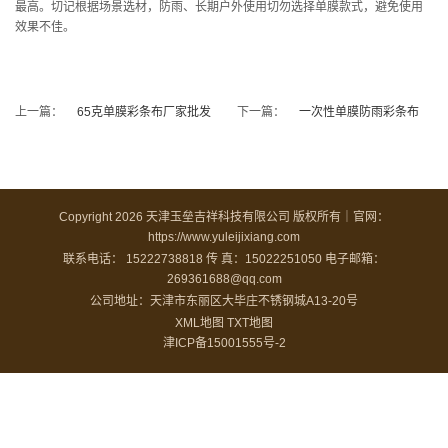
最高。切记根据场景选材，防雨、长期户外使用切勿选择单膜款式，避免使用
效果不佳。
上一篇：
65克单膜彩条布厂家批发
下一篇：
一次性单膜防雨彩条布
Copyright 2026 天津玉垒吉祥科技有限公司 版权所有｜官网：
https://www.yuleijixiang.com
联系电话： 15222738818
传 真：15022251050
电子邮箱：
269361688@qq.com
公司地址：天津市东丽区大毕庄不锈钢城A13-20号
XML地图
TXT地图
津ICP备15001555号-2