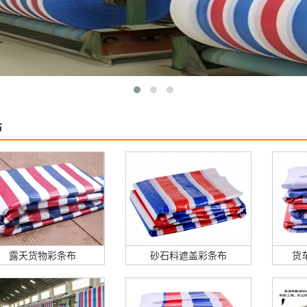
布
露天货物彩条布
砂石料遮盖彩条布
货